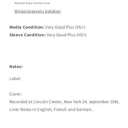
Meestal klaar binnen 4 uur
Zubin
Zubin
Mehta
Mehta
Winkelgegevens bekijken
/
/
New
New
Media Condition:
Very Good Plus (VG+)
York
York
Sleeve Condition:
Philharmonic
Philharmonic
Very Good Plus (VG+)
Orchestra,
Orchestra,
The
The
-
-
From
From
Lincoln
Lincoln
Notes:
Center
Center
Isaac
Isaac
Label:

Stern
Stern
60th
60th
Cover:

Anniversary
Anniversary
Celebration
Celebration
Recorded at Lincoln Center, New York 24. september 1981.

(LP,Album)
(LP,Album)
(Very
(Very
Good
Good
Plus
Plus