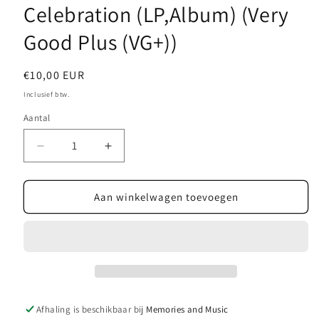
Celebration (LP,Album) (Very
Good Plus (VG+))
Normale
€10,00 EUR
prijs
Inclusief btw.
Aantal
Aantal
Aantal
verlagen
verhogen
voor
voor
Isaac
Isaac
Aan winkelwagen toevoegen
Stern
Stern
/
/
Pinchas
Pinchas
Zukerman
Zukerman
/
/
Itzhak
Itzhak
Perlman
Perlman
Afhaling is beschikbaar bij
Memories and Music
/
/