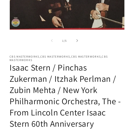
Media
1
openen
van
1
/
5
in
modaal
CBS MASTERWORKS,CBS MASTERWORKS,CBS MASTERWORKS,CBS
MASTERWORKS
Isaac Stern / Pinchas
Zukerman / Itzhak Perlman /
Zubin Mehta / New York
Philharmonic Orchestra, The -
From Lincoln Center Isaac
Stern 60th Anniversary