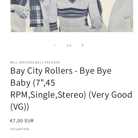
Media
1
openen
van
1
/
4
in
modaal
BELL RECORDS,BELL RECORDS
Bay City Rollers - Bye Bye
Baby (7",45
RPM,Single,Stereo) (Very Good
(VG))
Normale
€7,00 EUR
prijs
Inclusief btw.