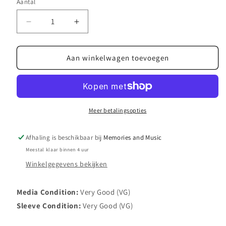
Aantal
Aantal
Aantal
verlagen
verhogen
voor
voor
Bay
Bay
Aan winkelwagen toevoegen
City
City
Rollers
Rollers
-
-
Bye
Bye
Bye
Bye
Meer betalingsopties
Baby
Baby
(7&quot;,45
(7&quot;,45
Afhaling is beschikbaar bij
Memories and Music
RPM,Single,Stereo)
RPM,Single,Stereo)
Meestal klaar binnen 4 uur
(Very
(Very
Good
Good
Winkelgegevens bekijken
(VG))
(VG))
Media Condition:
Very Good (VG)
Sleeve Condition:
Very Good (VG)